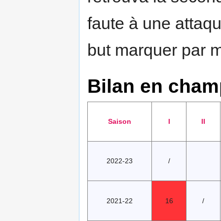
faute à une attaq
but marquer par 
Bilan en cham
Saison
I
II
2022-23
/
2021-22
16
/