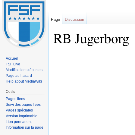
Page
Discussion
RB Jugerborg
Sauter
Sauter
Accueil
à
à
FSF Live
la
la
Modifications récentes
navigation
recherche
Page au hasard
Help about MediaWiki
Outils
Pages liées
Suivi des pages liées
Pages spéciales
Version imprimable
Lien permanent
Information sur la page