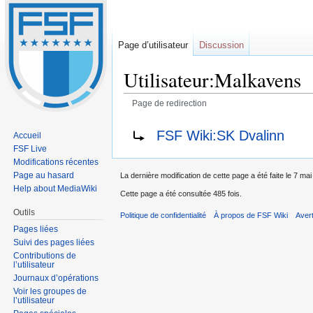
Page d’utilisateur
Discussion
Utilisateur:Malkavens
Page de redirection
Sauter
Sauter
Rediriger vers :
FSF Wiki:SK Dvalinn
Accueil
à
à
FSF Live
la
la
Modifications récentes
navigation
recherche
Page au hasard
La dernière modification de cette page a été faite le 7 ma
Help about MediaWiki
Cette page a été consultée 485 fois.
Outils
Politique de confidentialité
À propos de FSF Wiki
Aver
Pages liées
Suivi des pages liées
Contributions de
l’utilisateur
Journaux d’opérations
Voir les groupes de
l’utilisateur