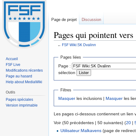
Page de projet
Discussion
Pages qui pointent ver
←
FSF Wiki:SK Dvalinn
Sauter
Sauter
Pages liées
Accueil
à
à
FSF Live
Page :
la
la
Modifications récentes
sélection
navigation
recherche
Page au hasard
Help about MediaWiki
Filtres
Outils
Masquer
les inclusions |
Masquer
les lie
Pages spéciales
Version imprimable
Les pages ci-dessous contiennent un lien 
Voir (50 précédentes | 50 suivantes) (
20
|
Utilisateur:Malkavens
(page de redirecti