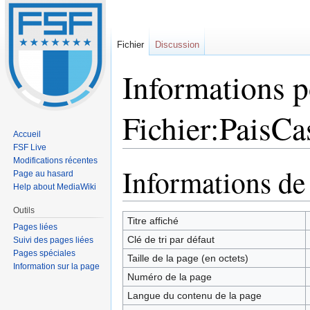
Fichier
Discussion
Informations p
Fichier:PaisCa
Accueil
FSF Live
Modifications récentes
Informations de
Sauter
Sauter
Page au hasard
à
à
Help about MediaWiki
la
la
Outils
navigation
recherche
Titre affiché
Pages liées
Clé de tri par défaut
Suivi des pages liées
Pages spéciales
Taille de la page (en octets)
Information sur la page
Numéro de la page
Langue du contenu de la page