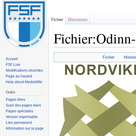
Fichier
Discussion
Fichier:Odinn
Sauter
Sauter
Fichier
Histori
Accueil
à
à
FSF Live
la
la
Modifications récentes
navigation
recherche
Page au hasard
Help about MediaWiki
Outils
Pages liées
Suivi des pages liées
Pages spéciales
Version imprimable
Lien permanent
Information sur la page