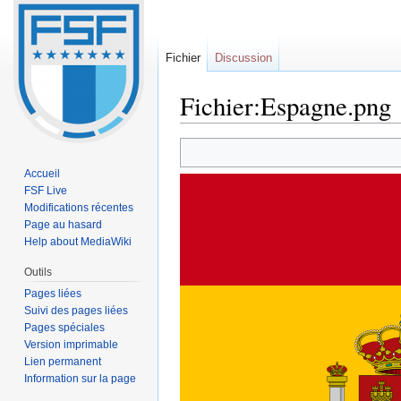
Fichier
Discussion
Fichier:Espagne.png
Sauter
Sauter
à
à
Accueil
la
la
FSF Live
navigation
recherche
Modifications récentes
Page au hasard
Help about MediaWiki
Outils
Pages liées
Suivi des pages liées
Pages spéciales
Version imprimable
Lien permanent
Information sur la page