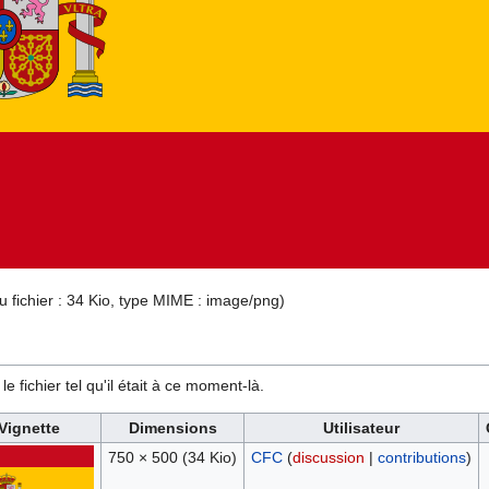
du fichier : 34 Kio, type MIME :
image/png
)
e fichier tel qu'il était à ce moment-là.
Vignette
Dimensions
Utilisateur
750 × 500
(34 Kio)
CFC
(
discussion
|
contributions
)