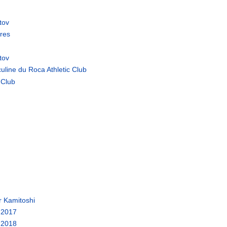
tov
res
tov
line du Roca Athletic Club
 Club
r Kamitoshi
 2017
 2018