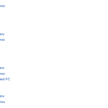
res
tov
res
tov
res
ited FC
tov
res