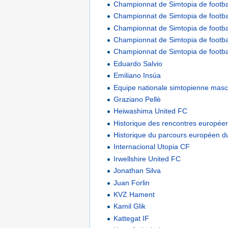
Championnat de Simtopia de footb
Championnat de Simtopia de footb
Championnat de Simtopia de footb
Championnat de Simtopia de footb
Championnat de Simtopia de footb
Eduardo Salvio
Emiliano Insúa
Equipe nationale simtopienne mascu
Graziano Pellè
Heiwashima United FC
Historique des rencontres europée
Historique du parcours européen 
Internacional Utopia CF
Irwellshire United FC
Jonathan Silva
Juan Forlin
KVZ Hament
Kamil Glik
Kattegat IF