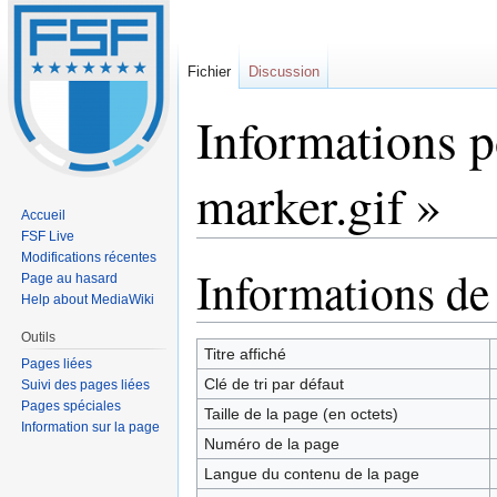
Fichier
Discussion
Informations p
marker.gif »
Accueil
FSF Live
Modifications récentes
Informations de
Sauter
Sauter
Page au hasard
à
à
Help about MediaWiki
la
la
Outils
navigation
recherche
Titre affiché
Pages liées
Clé de tri par défaut
Suivi des pages liées
Pages spéciales
Taille de la page (en octets)
Information sur la page
Numéro de la page
Langue du contenu de la page