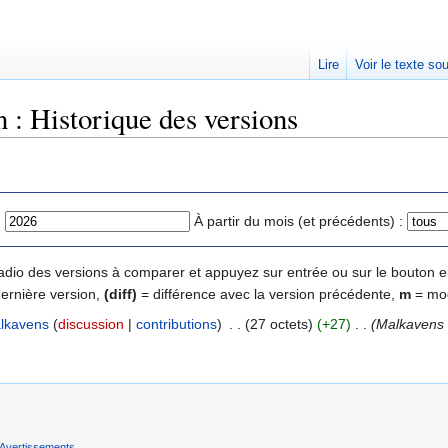
Lire
Voir le texte so
: Historique des versions
:
À partir du mois (et précédents) :
 radio des versions à comparer et appuyez sur entrée ou sur le bouton e
dernière version,
(diff)
= différence avec la version précédente,
m
= mod
lkavens
(
discussion
|
contributions
)
‎
. .
(27 octets)
(+27)
‎
. .
(Malkavens 
Avertissements