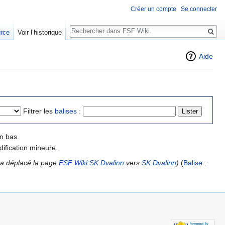
Créer un compte
Se connecter
Rechercher
urce
Voir l’historique
Aide
Filtrer les
balises
:
n bas.
ification mineure.
a déplacé la page
FSF Wiki:SK Dvalinn
vers
SK Dvalinn
)
(
Balise
: